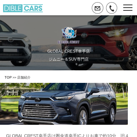
GLOBAL CREST幸手店
ジムニー＆SUV専門店
TOP
>> 店舗紹介
GLOBAL CREST幸手店は圏央道幸手ICよりお車で約10分、旧４