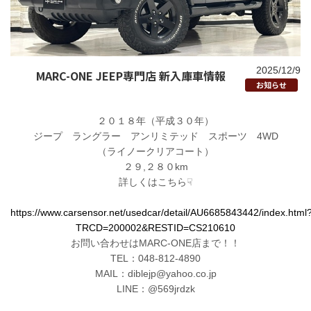
2025/12/9
MARC-ONE JEEP専門店 新入庫車情報
お知らせ
２０１８年（平成３０年）
ジープ ラングラー アンリミテッド スポーツ 4WD
（ライノークリアコート）
２９,２８０km
詳しくはこちら☟
https://www.carsensor.net/usedcar/detail/AU6685843442/index.html
TRCD=200002&RESTID=CS210610
お問い合わせはMARC-ONE店まで！！
TEL：048-812-4890
MAIL：diblejp@yahoo.co.jp
LINE：@569jrdzk