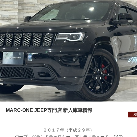
MARC-ONE JEEP専門店 新入庫車情報
お
２０１７年（平成２９年）
ジープ グランドチェロキー アルティチュード 4WD