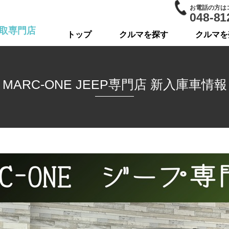
お電話の方は
048-81
取専門店
トップ
クルマを探す
クルマを
MARC-ONE JEEP専門店 新入庫車情報