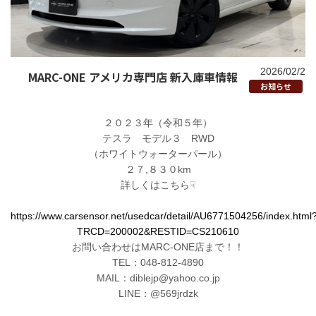
2026/02/2
MARC-ONE アメリカ専門店 新入庫車情報
お知らせ
２０２３年（令和５年）
テスラ モデル３ RWD
（ホワイトウォーターパール）
２７,８３０km
詳しくはこちら☟
https://www.carsensor.net/usedcar/detail/AU6771504256/index.html
TRCD=200002&RESTID=CS210610
お問い合わせはMARC-ONE店まで！！
TEL：048-812-4890
MAIL：diblejp@yahoo.co.jp
LINE：@569jrdzk