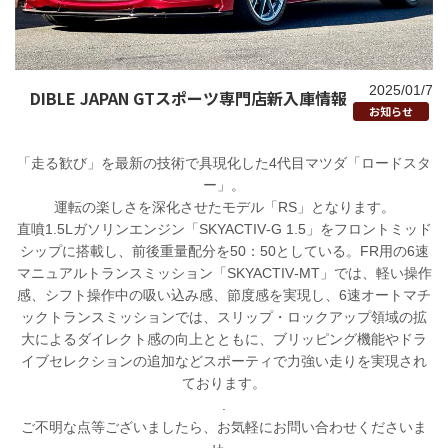
2025/01/7
DIBLE JAPAN GTスポーツ専門店新入庫情報
お知らせ
「走る歓び」を最新の技術で具現化した4代目マツダ「ロードスタ
ー」。
運転の楽しさを深化させたモデル「RS」となります。
直噴1.5Lガソリンエンジン「SKYACTIV‐G 1.5」をフロントミッド
シップに搭載し、前後重量配分を50：50としている。FR用の6速
マニュアルトランスミッション「SKYACTIV‐MT」では、軽い操作
感、シフト操作中の吸い込み感、節度感を実現し、6速オートマチ
ックトランスミッションでは、スリップ・ロックアップ領域の拡
大によるダイレクト感の向上とともに、ブリッピング機能やドラ
イブセレクションの追加などスポーティで力強い走りを実現され
ております。
.
ご不明な点等ございましたら、お気軽にお問い合わせくださいま