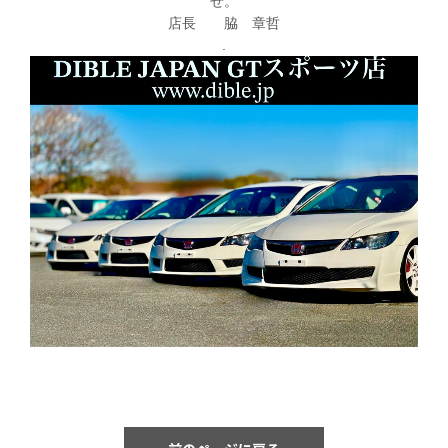
せ。
店長 脇 章哲
.