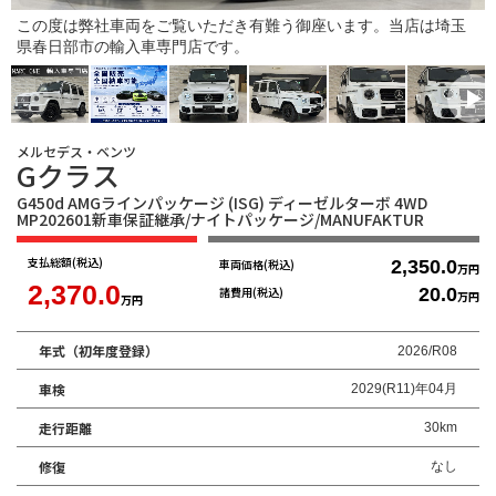
この度は弊社車両をご覧いただき有難う御座います。当店は埼玉
県春日部市の輸入車専門店です。
メルセデス・ベンツ
Gクラス
G450d AMGラインパッケージ (ISG) ディーゼルターボ 4WD
MP202601新車保証継承/ナイトパッケージ/MANUFAKTUR
支払総額
(税込)
車両価格
(税込)
2,350.0
万円
2,370.0
諸費用
(税込)
20.0
万円
万円
年式（初年度登録）
2026/R08
車検
2029(R11)年04月
走行距離
30km
修復
なし