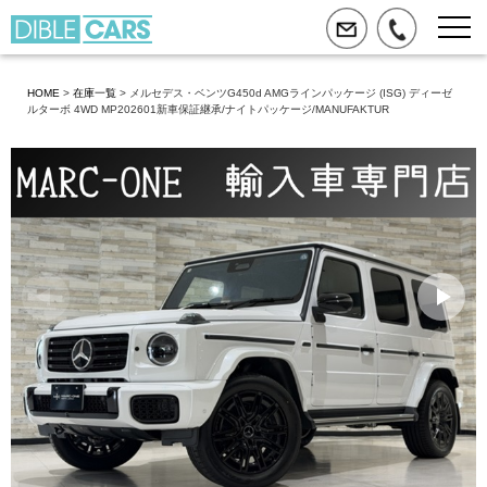
HOME
>
在庫一覧
> メルセデス・ベンツG450d AMGラインパッケージ (ISG) ディーゼ
ルターボ 4WD MP202601新車保証継承/ナイトパッケージ/MANUFAKTUR