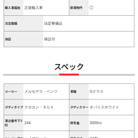
輸入車属性
新車物件
正規輸入車
◯
法定整備
法定整備込
保証
保証付
スペック
メーカー
車種
メルセデス・ベンツ
Gクラス
ボディタイプ
ボディカラー
クロカン・ＳＵＶ
オパリスホワイト
車台番号下3
排気量
244
3000cc
桁