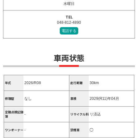
水曜日
TEL
048-812-4890
電話する
車両状態
年式
走行距離
2026/R08
30km
修理歴
車検
なし
2029(R11)年04月
定期点検記録
リサイクル料
-
リ済込
簿
ワンオーナー
禁煙車
-
◯