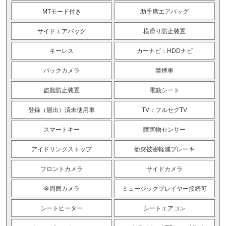
MTモード付き
助手席エアバッグ
サイドエアバッグ
横滑り防止装置
キーレス
カーナビ：HDDナビ
バックカメラ
禁煙車
盗難防止装置
電動シート
登録（届出）済未使用車
TV：フルセグTV
スマートキー
障害物センサー
アイドリングストップ
衝突被害軽減ブレーキ
フロントカメラ
サイドカメラ
全周囲カメラ
ミュージックプレイヤー接続可
シートヒーター
シートエアコン