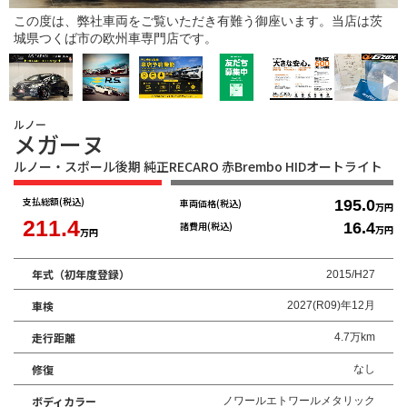
この度は、弊社車両をご覧いただき有難う御座います。当店は茨
城県つくば市の欧州車専門店です。
ルノー
メガーヌ
ルノー・スポール後期 純正RECARO 赤Brembo HIDオートライト
支払総額
(税込)
車両価格
(税込)
195.0
万円
211.4
諸費用
(税込)
16.4
万円
万円
年式（初年度登録）
2015/H27
車検
2027(R09)年12月
走行距離
4.7万km
修復
なし
ボディカラー
ノワールエトワールメタリック