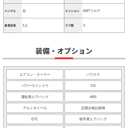
ハンドル
ミッション
右
6MTフロア
乗車定員
ドア数
5人
3
装備・オプション
エアコン・クーラー
パワステ
パワーウインドウ
CD
運転席エアバッグ
ABS
アルミホイール
定期点検記録簿
ETC
助手席エアバッグ