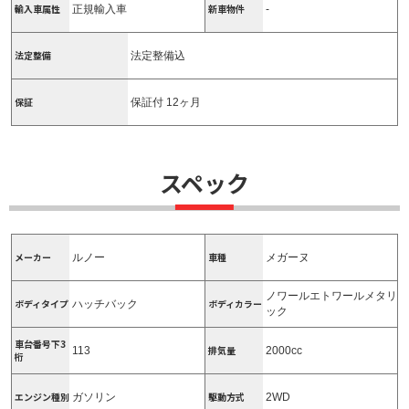
輸入車属性
新車物件
正規輸入車
-
法定整備
法定整備込
保証
保証付 12ヶ月
スペック
メーカー
車種
ルノー
メガーヌ
ノワールエトワールメタリ
ボディタイプ
ボディカラー
ハッチバック
ック
車台番号下3
排気量
113
2000cc
桁
エンジン種別
駆動方式
ガソリン
2WD