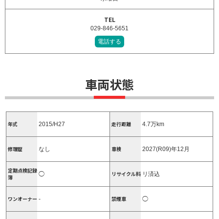
TEL
029-846-5651
電話する
車両状態
年式
走行距離
2015/H27
4.7万km
修理歴
車検
なし
2027(R09)年12月
定期点検記録
リサイクル料
◯
リ済込
簿
ワンオーナー
禁煙車
-
◯