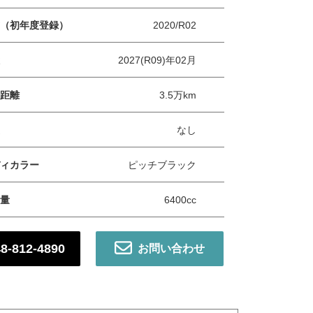
（初年度登録）
2020/R02
2027(R09)年02月
距離
3.5万km
なし
ィカラー
ピッチブラック
ャンペーン】ご好評につき再度開催！！陸送費用を抑えて購入でき
量
6400cc
ます！！この機会に是非お問い合わせください！！
8-812-4890
お問い合わせ