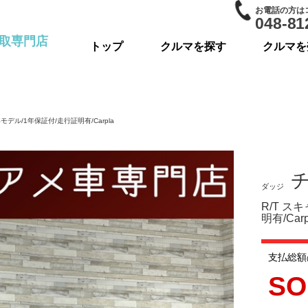
お電話の方は
048-81
取専門店
トップ
クルマを探す
クルマを
デル/1年保証付/走行証明有/Carpla
ダッジ
R/T ス
明有/Carp
支払総額
SO