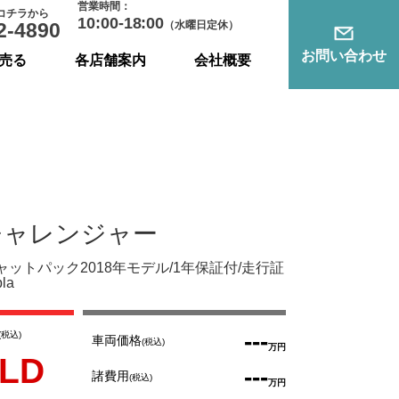
営業時間：
コチラから
10:00-18:00
2-4890
（水曜日定休）
お問い合わせ
売る
各店舗案内
会社概要
チャレンジャー
キャットパック2018年モデル/1年保証付/走行証
la
---
(税込)
車両価格
(税込)
万円
LD
---
諸費用
(税込)
万円