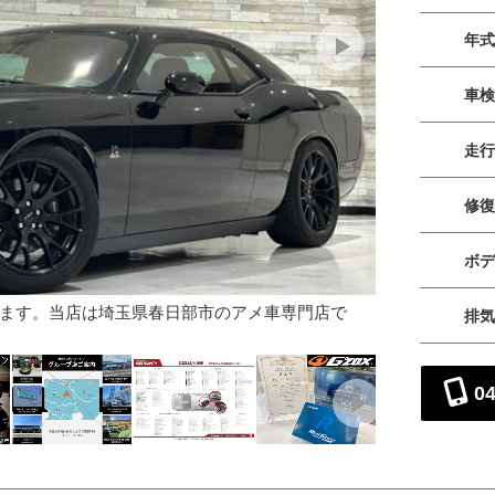
年式
車検
走行
修復
ボデ
ます。当店は埼玉県春日部市のアメ車専門店で
【陸送費用キ
排気
ペーンになり
04