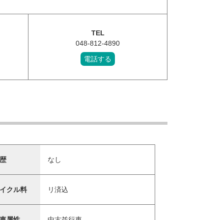
TEL
048-812-4890
電話する
歴
なし
イクル料
リ済込
車属性
中古並行車