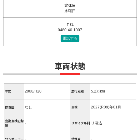
定休日
水曜日
TEL
0480-40-1007
電話する
車両状態
年式
走行距離
2008/H20
5.2万km
修理歴
車検
なし
2027(R09)年01月
定期点検記録
リサイクル料
-
リ済込
簿
ワンオーナー
禁煙車
-
-