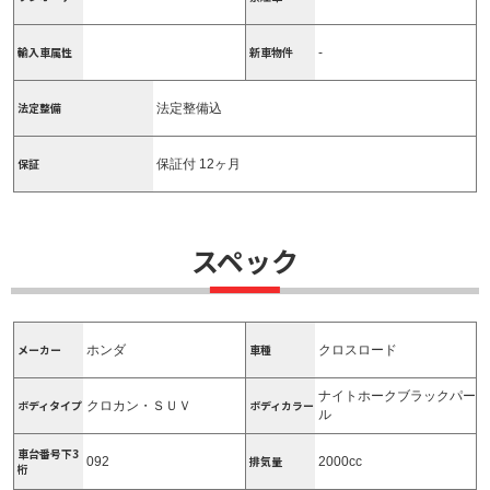
輸入車属性
新車物件
-
法定整備
法定整備込
保証
保証付 12ヶ月
スペック
メーカー
車種
ホンダ
クロスロード
ナイトホークブラックパー
ボディタイプ
ボディカラー
クロカン・ＳＵＶ
ル
車台番号下3
排気量
092
2000cc
桁