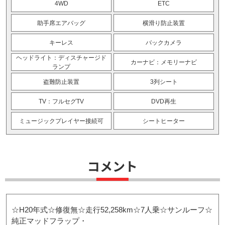
4WD
ETC
助手席エアバッグ
横滑り防止装置
キーレス
バックカメラ
ヘッドライト：ディスチャージド
カーナビ：メモリーナビ
ランプ
盗難防止装置
3列シート
TV：フルセグTV
DVD再生
ミュージックプレイヤー接続可
シートヒーター
コメント
☆H20年式☆修復無☆走行52,258km☆7人乗☆サンルーフ☆
純正マッドフラップ・