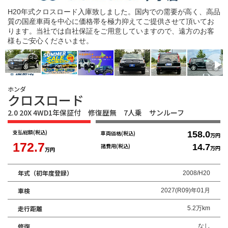
H20年式クロスロード入庫致しました。国内での需要が高く、高品
質の国産車両を中心に価格帯を極力抑えてご提供させて頂いてお
ります。当社では自社保証をご用意していますので、遠方のお客
様もご安心くださいませ。
ホンダ
クロスロード
2.0 20X 4WD1年保証付 修復歴無 7人乗 サンルーフ
支払総額
(税込)
車両価格
(税込)
158.0
万円
172.7
諸費用
(税込)
14.7
万円
万円
年式（初年度登録）
2008/H20
車検
2027(R09)年01月
走行距離
5.2万km
修復
なし