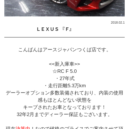
2018.02.1
ＬＥＸＵＳ 『Ｆ』
こんばんはアースジャパンつくば店です。
<<新入庫車>>
☆RC F 5.0
・27年式
・走行距離5.3万km
デーラーオプション多数装備されており、内装の使用
感もほとんどない状態を
キープされたお車となっております！
32年2月までディーラー保証もございます。
現在
決算中
！なので破格のプライスでご案内させて頂