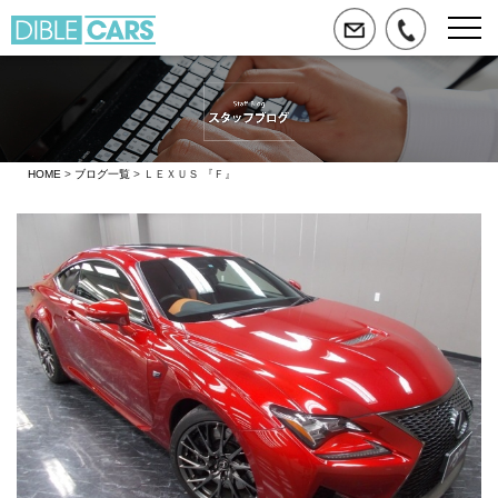
HOME
>
ブログ一覧
> ＬＥＸＵＳ 『Ｆ』