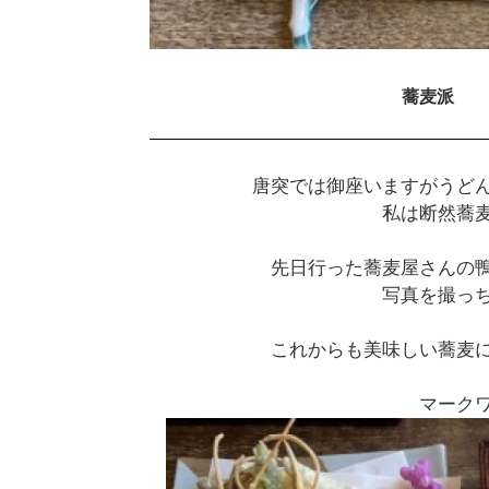
蕎麦派
唐突では御座いますがうど
私は断然蕎
先日行った蕎麦屋さんの
写真を撮っ
これからも美味しい蕎麦
マーク