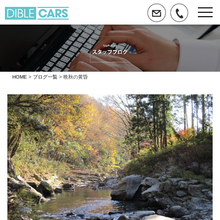
HOME
>
ブログ一覧
> 晩秋の黄昏