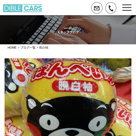
HOME
>
ブログ一覧
> 晩白柚