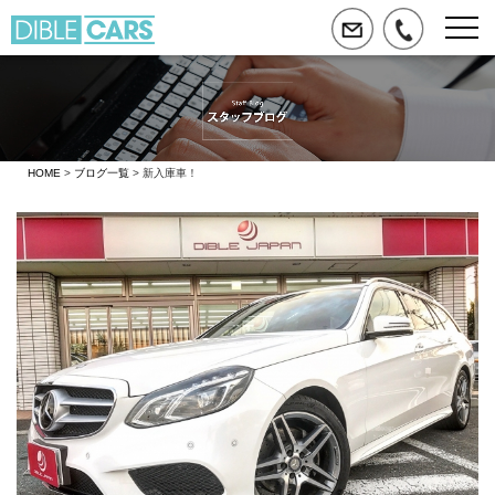
HOME
>
ブログ一覧
> 新入庫車！