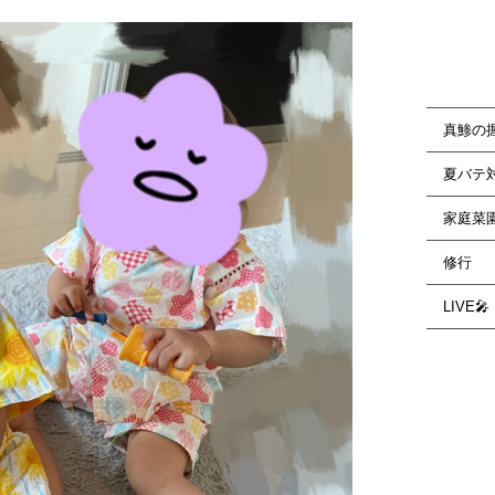
真鯵の
夏バテ
家庭菜
修行
LIVE🎤