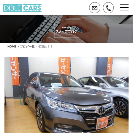
HOME
>
ブログ一覧
> 初契約！！