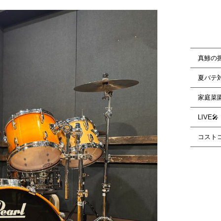
真鯵の
夏バテ
家庭菜
LIVE🎤
コスト