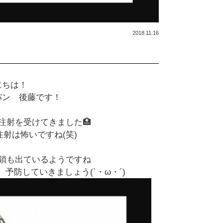
2018.11.16
にちは！
パン 後藤です！
注射を受けてきました🏥
射は怖いですね(笑)
鎖も出ているようですね
予防していきましょう(`・ω・´)