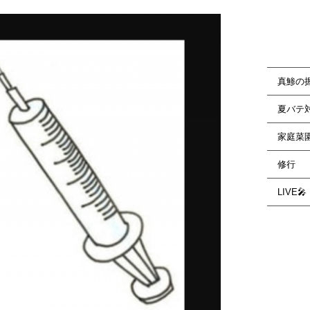
真鯵の
夏バテ
家庭菜
修行
LIVE🎤