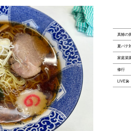
真鯵の
夏バテ
家庭菜
修行
LIVE🎤