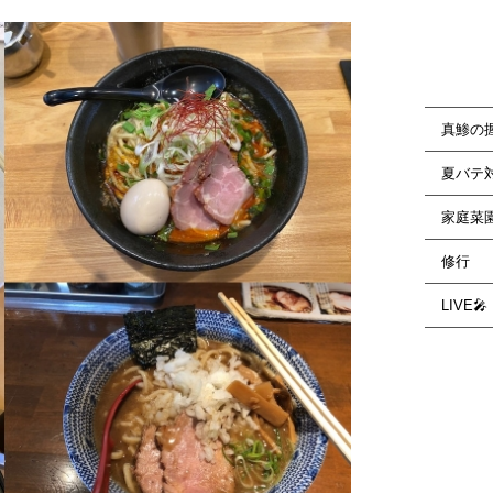
真鯵の
夏バテ
家庭菜
修行
LIVE🎤