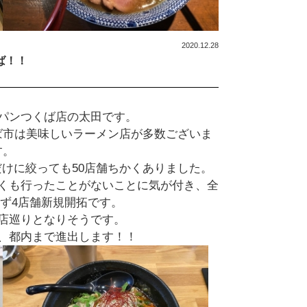
2020.12.28
ば！！
パンつくば店の太田です。
ば市は美味しいラーメン店が多数ございま
す。
だけに絞っても50店舗ちかくありました。
近くも行ったことがないことに気が付き、全
ず4店舗新規開拓です。
店巡りとなりそうです。
、都内まで進出します！！