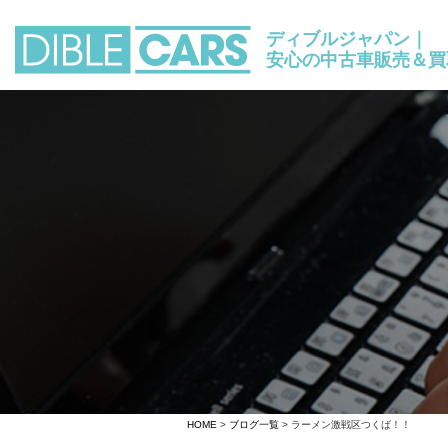
ディブルジャパン｜
安心の中古車販売＆買
HOME
>
ブログ一覧
> ラーメン激戦区つくば！！