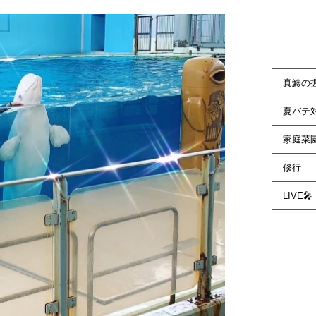
真鯵の
夏バテ
家庭菜
修行
LIVE🎤