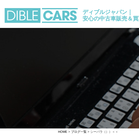
ディブルジャパン｜
安心の中古車販売＆買
HOME
>
ブログ一覧
> シーパラ（））＜＜