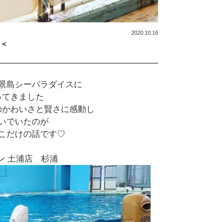
2020.10.16
＜
景島シーパラダイスに
ってきました
のかわいさと賢さに感動し
いでいたのが
こだけの話です♡
ン 土浦店 杉浦