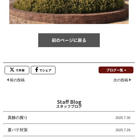
前のページに戻る
ブログ一覧
で共有
でシェア
前の投稿
次の投稿
Staff Blog
スタッフブログ
真鯵の握り
2025.7.30
夏バテ対策
2025.7.29