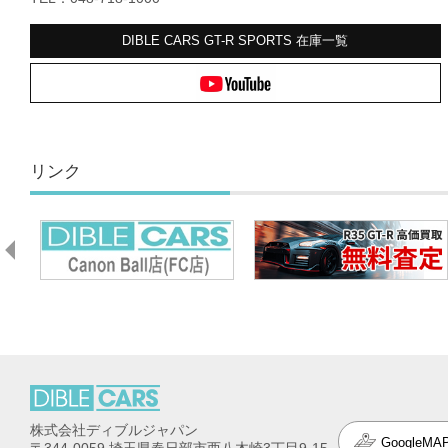
DIBLE CARS GT-R SPORTS
在庫一覧
リンク
株式会社ディブルジャパン
GoogleMA
〒344-0059 埼玉県春日部市西八木崎3丁目9-15