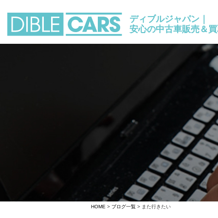
ディブルジャパン｜
安心の中古車販売＆買
HOME
>
ブログ一覧
> また行きたい