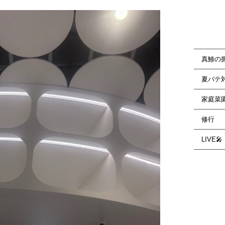
真鯵の
夏バテ
家庭菜
修行
LIVE🎤