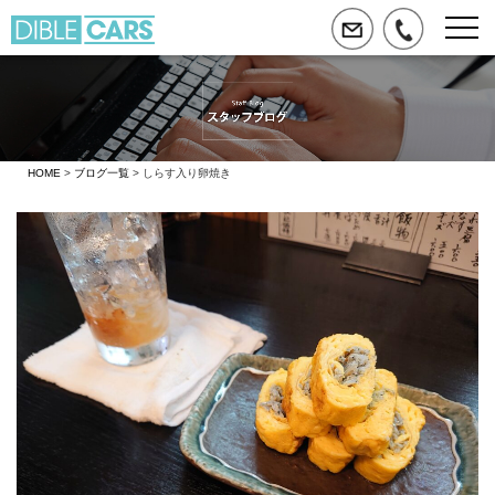
HOME
>
ブログ一覧
> しらす入り卵焼き