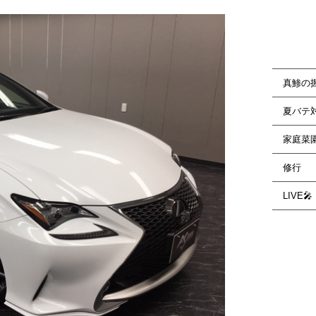
真鯵の
夏バテ
家庭菜
修行
LIVE🎤