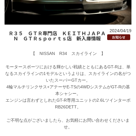
2024/04/19
Ｒ３５ ＧＴＲ専門店 ＫＥＩＴＨＪＡＰＡ
Ｎ ＧＴＲｓｐｏｒｔｓ店 新入庫情報
お知らせ
【 NISSAN R34 スカイライン 】
モータースポーツにおける輝かしい戦績とともにあるGT-Rは、単
なるスカイラインの1モデルというよりは、スカイラインの名がつ
いたスーパーGTカー。
4輪マルチリンクサス+アテーサE-TSの4WDシステムがGT-Rの基
本シャシー。
エンジンは言わずとしれたGT-R専用ユニットの2.6Lツインターボ
RB26DETT。
ご不明な点がございましたら、お気軽にお問い合わせくださいま
せ。