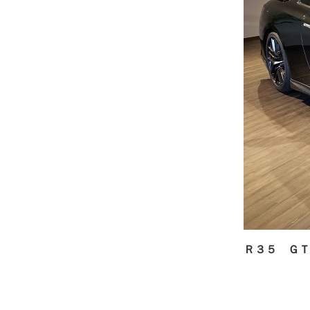
Ｒ３５ ＧＴ