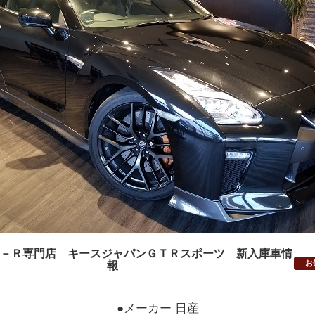
－Ｒ専門店 キースジャパンＧＴＲスポーツ 新入庫車情
お
報
●メーカー 日産