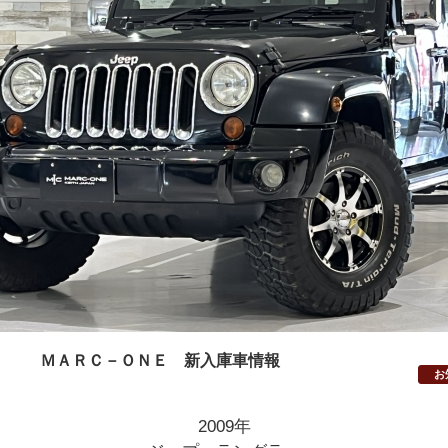
ＭＡＲＣ－ＯＮＥ 新入庫車情報
お
2009年