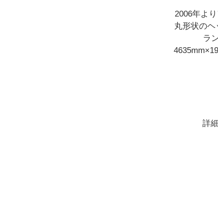
2006年よ
丸形状のヘ
ラ
4635mm
詳細