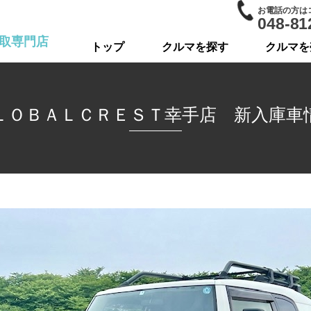
お電話の方は
048-81
取専門店
トップ
クルマを探す
クルマを
ＬＯＢＡＬＣＲＥＳＴ幸手店 新入庫車