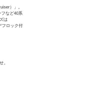
iser）」。
フなど40系
ズは
ヤデフロック付
ませ。