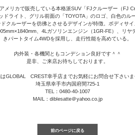
りアメリカで販売している本格派SUV「FJクルーザー（FJ Cru
ッドライト、グリル前面の「TOYOTA」のロゴ、白色のルー
ンドクルーザーを彷彿とさせるデザインが特徴。ボディサイ
×1905mm×1840mm、4Lガソリンエンジン（1GR-FE）、リ
きパートタイム4WDを採用し、走行性能を高めている。
内外装・各機関ともコンデション良好です＾＾
是非、ご来店お待ちしております。
はGLOBAL CREST幸手店までお気軽にお問合せ下さい
埼玉県幸手市内国府間725-1
TEL：0480-40-1007
MAIL：diblesatte＠yahoo.co.jp
前のページに戻る