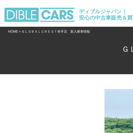
ディブルジャパン｜
安心の中古車販売＆買
HOME
> ＧＬＯＢＡＬＣＲＥＳＴ幸手店 新入庫車情報
Ｇ