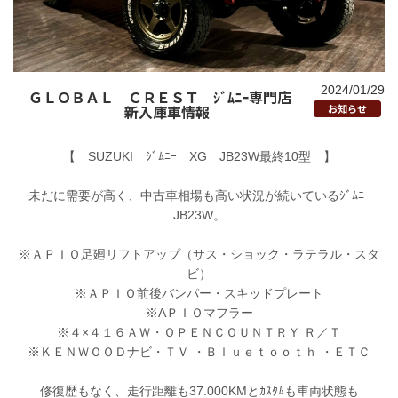
2024/01/29
ＧＬＯＢＡＬ ＣＲＥＳＴ ｼﾞﾑﾆｰ専門店
新入庫車情報
お知らせ
【 SUZUKI ｼﾞﾑﾆｰ XG JB23W最終10型 】
未だに需要が高く、中古車相場も高い状況が続いているｼﾞﾑﾆｰ
JB23W。
※ＡＰＩＯ足廻リフトアップ（サス・ショック・ラテラル・スタ
ビ）
※ＡＰＩＯ前後バンパー・スキッドプレート
※AＰＩＯマフラー
※４×４１６ＡＷ・ＯＰＥＮＣＯＵＮＴＲＹ Ｒ／Ｔ
※ＫＥＮＷＯＯＤナビ・ＴＶ ・Ｂｌｕｅｔｏｏｔｈ ・ＥＴＣ
修復歴もなく、走行距離も37.000KMとｶｽﾀﾑも車両状態も