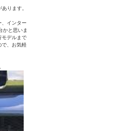
があります。
パー、インター
台かと思いま
行モデルまで
ので、お気軽
。