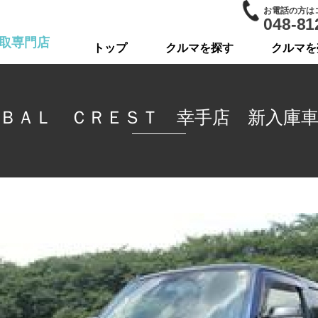
お電話の方は
048-81
取専門店
トップ
クルマを探す
クルマを
ＢＡＬ ＣＲＥＳＴ 幸手店 新入庫