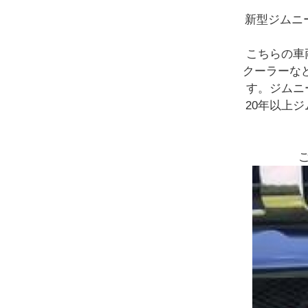
新型ジムニ
こちらの車両
クーラーな
す。ジムニ
20年以上