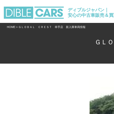
ディブルジャパン｜
安心の中古車販売＆買
HOME
> ＧＬＯＢＡＬ ＣＲＥＳＴ 幸手店 新入庫車両情報
ＧＬＯ