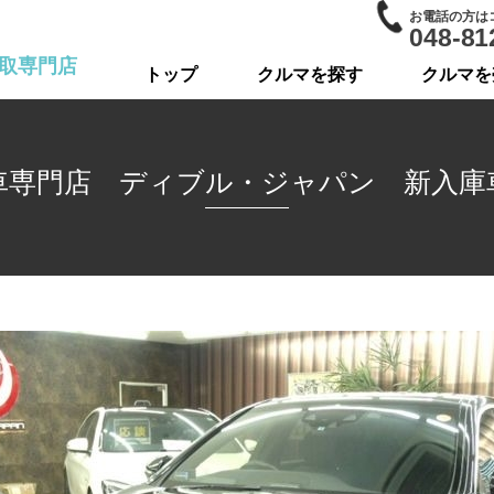
お電話の方は
048-81
取専門店
トップ
クルマを探す
クルマを
車専門店 ディブル・ジャパン 新入庫