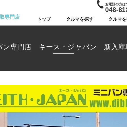
お電話の方は
048-81
取専門店
トップ
クルマを探す
クルマを
バン専門店 キース・ジャパン 新入庫