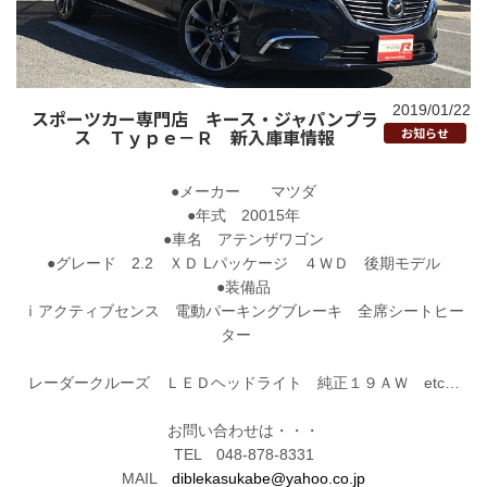
2019/01/22
スポーツカー専門店 キース・ジャパンプラ
ス Ｔｙｐｅ－Ｒ 新入庫車情報
お知らせ
●メーカー マツダ
●年式 20015年
●車名 アテンザワゴン
●グレード 2.2 ＸＤ Lパッケージ ４ＷＤ 後期モデル
●装備品
ⅰアクティブセンス 電動パーキングブレーキ 全席シートヒー
ター
レーダークルーズ ＬＥＤヘッドライト 純正１９ＡＷ etc…
お問い合わせは・・・
TEL 048-878-8331
MAIL
diblekasukabe@yahoo.co.jp