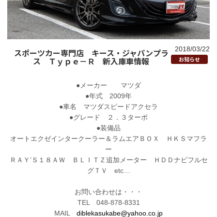
2018/03/22
スポーツカー専門店 キース・ジャパンプラ
ス Ｔｙｐｅ－Ｒ 新入庫車情報
お知らせ
●メーカー マツダ
●年式 2009年
●車名 マツダスピードアクセラ
●グレード ２．３ターボ
●装備品
オートエクゼインタークーラー＆ラムエアＢＯＸ ＨＫＳマフラ
ー
ＲＡＹ’Ｓ１８ＡＷ ＢＬＩＴＺ追加メーター ＨＤＤナビフルセ
グＴＶ etc…
お問い合わせは・・・
TEL 048-878-8331
MAIL
diblekasukabe@yahoo.co.jp