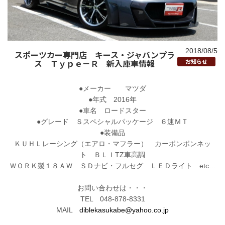
2018/08/5
スポーツカー専門店 キース・ジャパンプラ
ス Ｔｙｐｅ－Ｒ 新入庫車情報
お知らせ
●メーカー マツダ
●年式 2016年
●車名 ロードスター
●グレード Ｓスペシャルパッケージ ６速ＭＴ
●装備品
ＫＵＨＬレーシング（エアロ・マフラー） カーボンボンネッ
ト ＢＬＩTZ車高調
ＷＯＲＫ製１８ＡＷ ＳＤナビ・フルセグ ＬＥＤライト etc…
お問い合わせは・・・
TEL 048-878-8331
MAIL
diblekasukabe@yahoo.co.jp