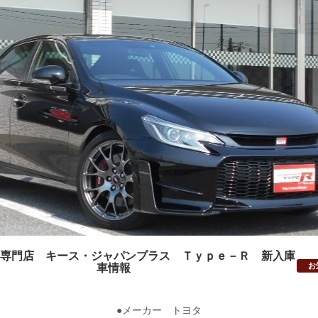
専門店 キース・ジャパンプラス Ｔｙｐｅ－Ｒ 新入庫
お
車情報
●メーカー トヨタ