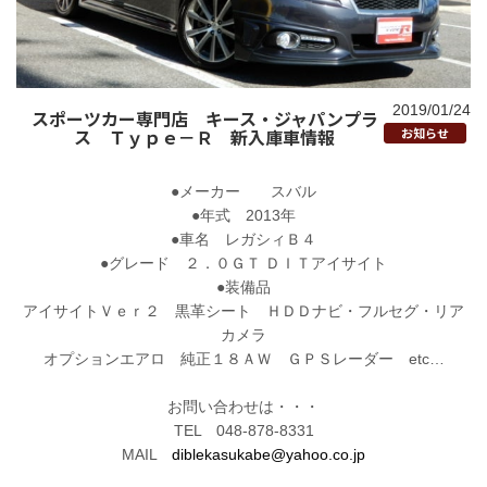
2019/01/24
スポーツカー専門店 キース・ジャパンプラ
ス Ｔｙｐｅ－Ｒ 新入庫車情報
お知らせ
●メーカー スバル
●年式 2013年
●車名 レガシィＢ４
●グレード ２．０ＧＴ ＤＩＴアイサイト
●装備品
アイサイトＶｅｒ２ 黒革シート ＨＤＤナビ・フルセグ・リア
カメラ
オプションエアロ 純正１８ＡＷ ＧＰＳレーダー etc…
お問い合わせは・・・
TEL 048-878-8331
MAIL
diblekasukabe@yahoo.co.jp