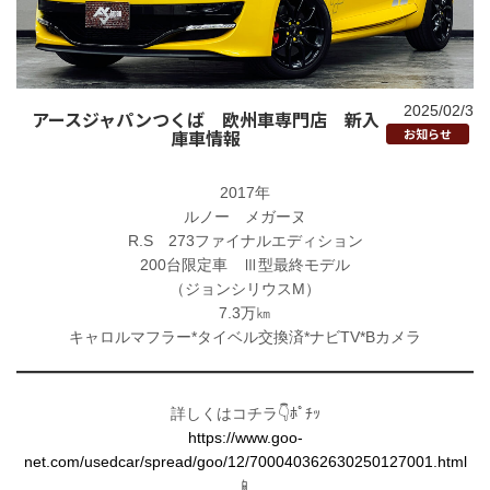
2025/02/3
アースジャパンつくば 欧州車専門店 新入
庫車情報
お知らせ
2017年
ルノー メガーヌ
R.S 273ファイナルエディション
200台限定車 Ⅲ型最終モデル
（ジョンシリウスM）
7.3万㎞
キャロルマフラー*タイベル交換済*ナビTV*Bカメラ
詳しくはコチラ👇ﾎﾟﾁｯ
https://www.goo-
net.com/usedcar/spread/goo/12/700040362630250127001.html
📱