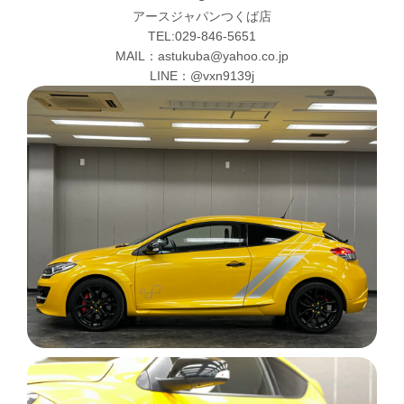
アースジャパンつくば店
TEL:029-846-5651
MAIL：astukuba@yahoo.co.jp
LINE：@vxn9139j